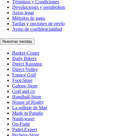
Términos y Condiciones
Devoluciones y reembolsos
Aviso legal
Métodos de pago
Tarifas y opciones de envío
Aviso de confidencialidad
Nuestras tiendas
Basket-Center
Daily Bikers
Direct Running
Direct-Volley
Espace Golf
Foot-Store
Galope-Store
Golf and co
Handball-Store
House of Rugby
La sellerie de Maé
Made in Paradis
Nauti-wave
On-Fight
Padel-Expert
Pecheur-Store