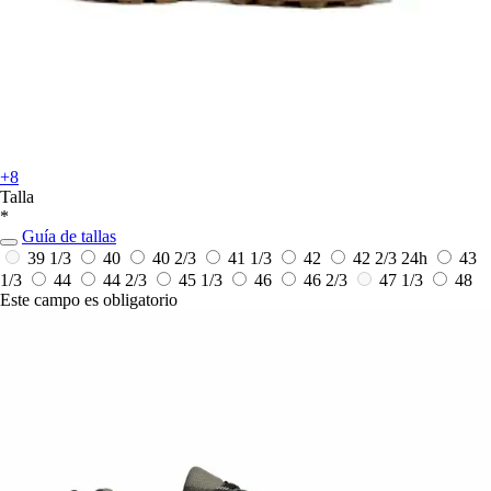
+8
Talla
*
Guía de tallas
39 1/3
40
40 2/3
41 1/3
42
42 2/3
24h
43
1/3
44
44 2/3
45 1/3
46
46 2/3
47 1/3
48
Este campo es obligatorio