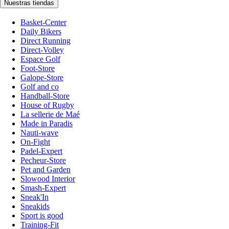
Nuestras tiendas
Basket-Center
Daily Bikers
Direct Running
Direct-Volley
Espace Golf
Foot-Store
Galope-Store
Golf and co
Handball-Store
House of Rugby
La sellerie de Maé
Made in Paradis
Nauti-wave
On-Fight
Padel-Expert
Pecheur-Store
Pet and Garden
Slowood Interior
Smash-Expert
Sneak'In
Sneakids
Sport is good
Training-Fit