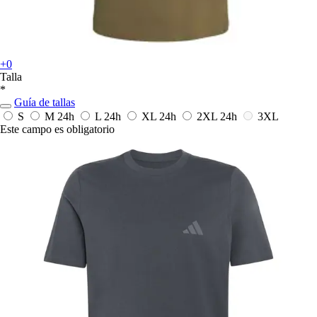
+0
Talla
*
Guía de tallas
S
M
24h
L
24h
XL
24h
2XL
24h
3XL
Este campo es obligatorio