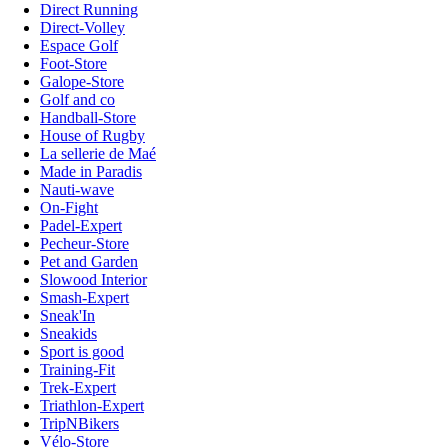
Direct Running
Direct-Volley
Espace Golf
Foot-Store
Galope-Store
Golf and co
Handball-Store
House of Rugby
La sellerie de Maé
Made in Paradis
Nauti-wave
On-Fight
Padel-Expert
Pecheur-Store
Pet and Garden
Slowood Interior
Smash-Expert
Sneak'In
Sneakids
Sport is good
Training-Fit
Trek-Expert
Triathlon-Expert
TripNBikers
Vélo-Store