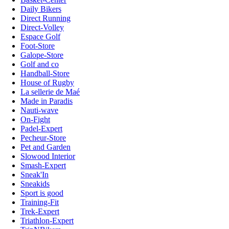
Daily Bikers
Direct Running
Direct-Volley
Espace Golf
Foot-Store
Galope-Store
Golf and co
Handball-Store
House of Rugby
La sellerie de Maé
Made in Paradis
Nauti-wave
On-Fight
Padel-Expert
Pecheur-Store
Pet and Garden
Slowood Interior
Smash-Expert
Sneak'In
Sneakids
Sport is good
Training-Fit
Trek-Expert
Triathlon-Expert