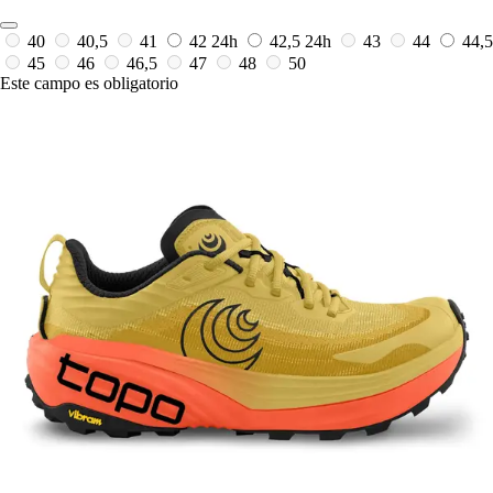
40
40,5
41
42
24h
42,5
24h
43
44
44,5
45
46
46,5
47
48
50
Este campo es obligatorio