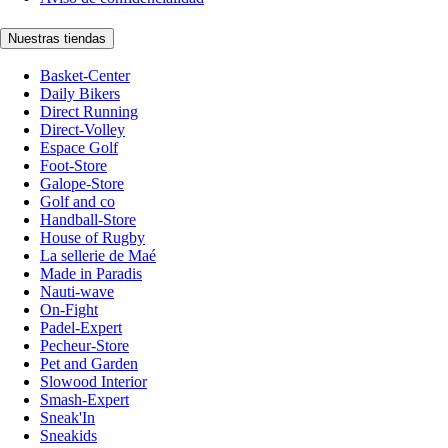
Nuestras tiendas
Basket-Center
Daily Bikers
Direct Running
Direct-Volley
Espace Golf
Foot-Store
Galope-Store
Golf and co
Handball-Store
House of Rugby
La sellerie de Maé
Made in Paradis
Nauti-wave
On-Fight
Padel-Expert
Pecheur-Store
Pet and Garden
Slowood Interior
Smash-Expert
Sneak'In
Sneakids