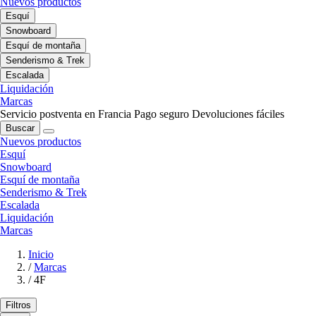
Nuevos productos
Esquí
Snowboard
Esquí de montaña
Senderismo & Trek
Escalada
Liquidación
Marcas
Servicio postventa en Francia
Pago seguro
Devoluciones fáciles
Buscar
Nuevos productos
Esquí
Snowboard
Esquí de montaña
Senderismo & Trek
Escalada
Liquidación
Marcas
Inicio
/
Marcas
/
4F
Filtros