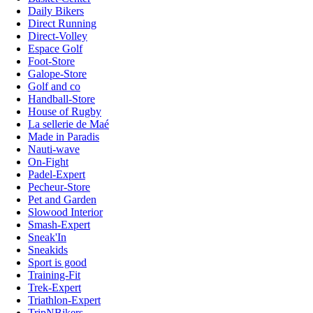
Daily Bikers
Direct Running
Direct-Volley
Espace Golf
Foot-Store
Galope-Store
Golf and co
Handball-Store
House of Rugby
La sellerie de Maé
Made in Paradis
Nauti-wave
On-Fight
Padel-Expert
Pecheur-Store
Pet and Garden
Slowood Interior
Smash-Expert
Sneak'In
Sneakids
Sport is good
Training-Fit
Trek-Expert
Triathlon-Expert
TripNBikers