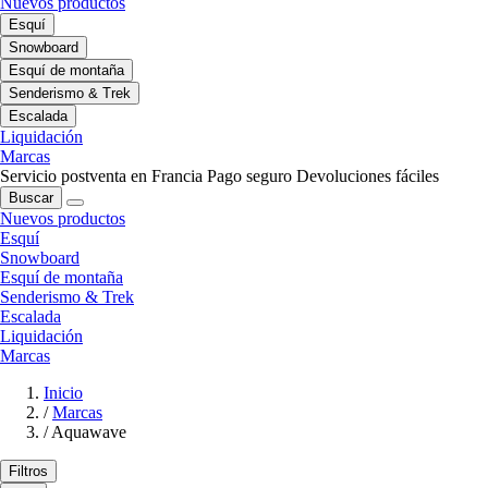
Nuevos productos
Esquí
Snowboard
Esquí de montaña
Senderismo & Trek
Escalada
Liquidación
Marcas
Servicio postventa en Francia
Pago seguro
Devoluciones fáciles
Buscar
Nuevos productos
Esquí
Snowboard
Esquí de montaña
Senderismo & Trek
Escalada
Liquidación
Marcas
Inicio
/
Marcas
/
Aquawave
Filtros