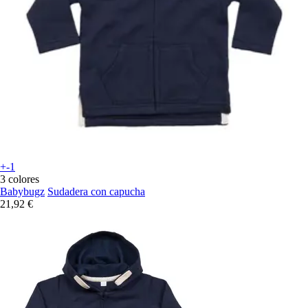
+-1
3 colores
Babybugz
Sudadera con capucha
21,92 €