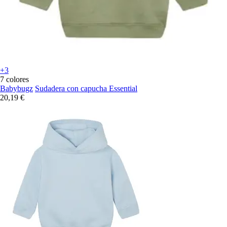
+3
7 colores
Babybugz
Sudadera con capucha Essential
20,19 €