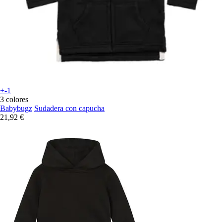
+-1
3 colores
Babybugz
Sudadera con capucha
21,92 €