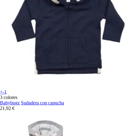
+-1
3 colores
Babybugz
Sudadera con capucha
21,92 €