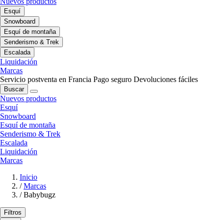
Nuevos productos
Esquí
Snowboard
Esquí de montaña
Senderismo & Trek
Escalada
Liquidación
Marcas
Servicio postventa en Francia
Pago seguro
Devoluciones fáciles
Buscar
Nuevos productos
Esquí
Snowboard
Esquí de montaña
Senderismo & Trek
Escalada
Liquidación
Marcas
Inicio
/
Marcas
/
Babybugz
Filtros