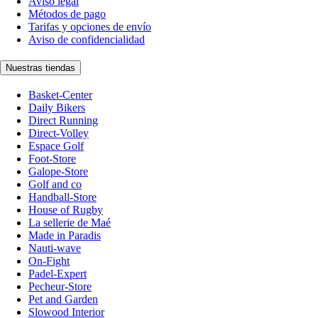
Aviso legal
Métodos de pago
Tarifas y opciones de envío
Aviso de confidencialidad
Nuestras tiendas
Basket-Center
Daily Bikers
Direct Running
Direct-Volley
Espace Golf
Foot-Store
Galope-Store
Golf and co
Handball-Store
House of Rugby
La sellerie de Maé
Made in Paradis
Nauti-wave
On-Fight
Padel-Expert
Pecheur-Store
Pet and Garden
Slowood Interior