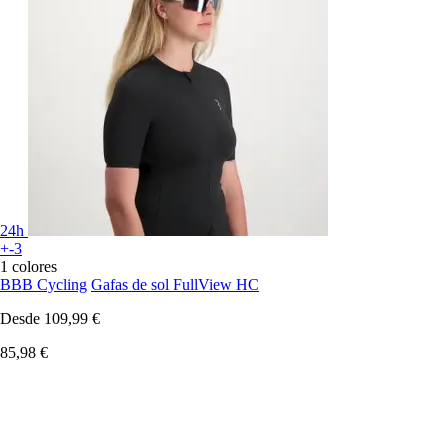
24h
+-3
1 colores
BBB Cycling
Gafas de sol FullView HC
Desde
109,99 €
85,98 €