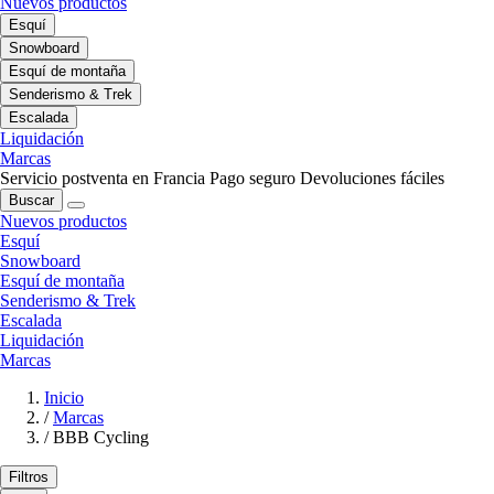
Nuevos productos
Esquí
Snowboard
Esquí de montaña
Senderismo & Trek
Escalada
Liquidación
Marcas
Servicio postventa en Francia
Pago seguro
Devoluciones fáciles
Buscar
Nuevos productos
Esquí
Snowboard
Esquí de montaña
Senderismo & Trek
Escalada
Liquidación
Marcas
Inicio
/
Marcas
/
BBB Cycling
Filtros