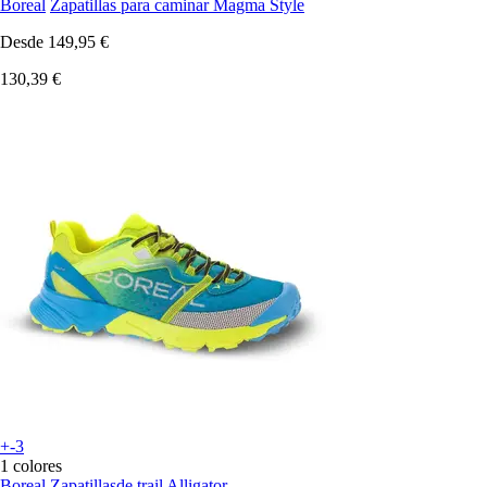
Boreal
Zapatillas para caminar Magma Style
Desde
149,95 €
130,39 €
+-3
1 colores
Boreal
Zapatillasde trail Alligator