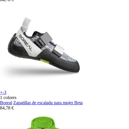
+-3
1 colores
Boreal
Zapatillas de escalada para mujer Beta
84,78 €