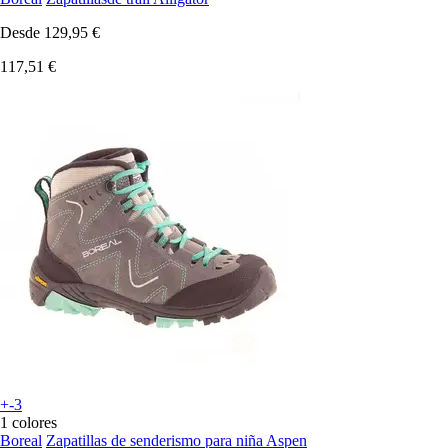
Desde
129,95 €
117,51 €
+-3
1 colores
Boreal
Zapatillas de senderismo para niña Aspen