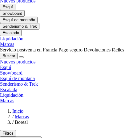
Nuevos productos
Esquí
Snowboard
Esquí de montaña
Senderismo & Trek
Escalada
Liquidación
Marcas
Servicio postventa en Francia
Pago seguro
Devoluciones fáciles
Buscar
Nuevos productos
Esquí
Snowboard
Esquí de montaña
Senderismo & Trek
Escalada
Liquidación
Marcas
Inicio
/
Marcas
/
Boreal
Filtros