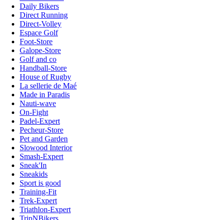
Daily Bikers
Direct Running
Direct-Volley
Espace Golf
Foot-Store
Galope-Store
Golf and co
Handball-Store
House of Rugby
La sellerie de Maé
Made in Paradis
Nauti-wave
On-Fight
Padel-Expert
Pecheur-Store
Pet and Garden
Slowood Interior
Smash-Expert
Sneak'In
Sneakids
Sport is good
Training-Fit
Trek-Expert
Triathlon-Expert
TripNBikers