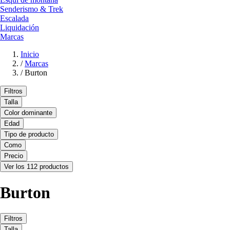
Senderismo & Trek
Escalada
Liquidación
Marcas
Inicio
/
Marcas
/
Burton
Filtros
Talla
Color dominante
Edad
Tipo de producto
Como
Precio
Ver los 112 productos
Burton
Filtros
Talla