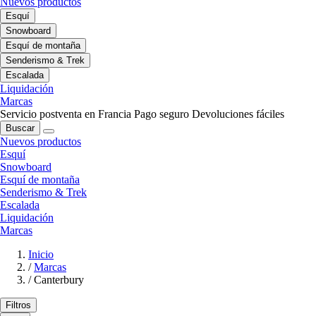
Nuevos productos
Esquí
Snowboard
Esquí de montaña
Senderismo & Trek
Escalada
Liquidación
Marcas
Servicio postventa en Francia
Pago seguro
Devoluciones fáciles
Buscar
Nuevos productos
Esquí
Snowboard
Esquí de montaña
Senderismo & Trek
Escalada
Liquidación
Marcas
Inicio
/
Marcas
/
Canterbury
Filtros