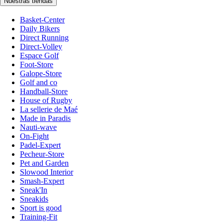
Nuestras tiendas
Basket-Center
Daily Bikers
Direct Running
Direct-Volley
Espace Golf
Foot-Store
Galope-Store
Golf and co
Handball-Store
House of Rugby
La sellerie de Maé
Made in Paradis
Nauti-wave
On-Fight
Padel-Expert
Pecheur-Store
Pet and Garden
Slowood Interior
Smash-Expert
Sneak'In
Sneakids
Sport is good
Training-Fit