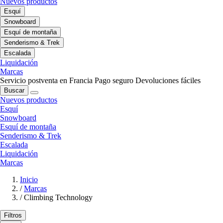
Nuevos productos
Esquí
Snowboard
Esquí de montaña
Senderismo & Trek
Escalada
Liquidación
Marcas
Servicio postventa en Francia
Pago seguro
Devoluciones fáciles
Buscar
Nuevos productos
Esquí
Snowboard
Esquí de montaña
Senderismo & Trek
Escalada
Liquidación
Marcas
Inicio
/
Marcas
/
Climbing Technology
Filtros