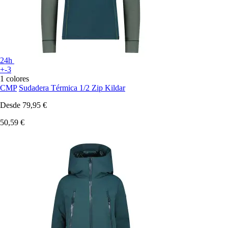
24h
+-3
1 colores
CMP
Sudadera Térmica 1/2 Zip Kildar
Desde
79,95 €
50,59 €