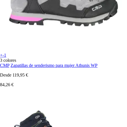
+-1
3 colores
CMP
Zapatillas de senderismo para mujer Athunis WP
Desde
119,95 €
84,26 €