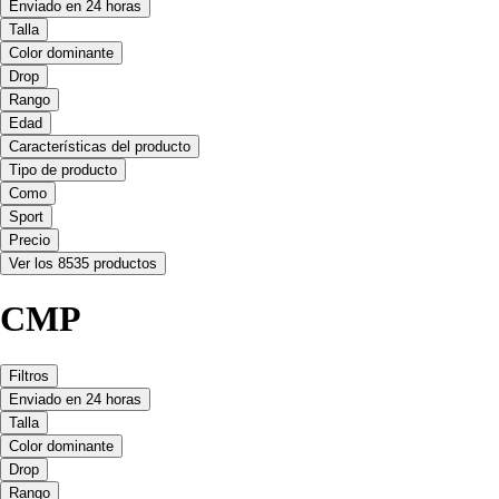
Enviado en 24 horas
Talla
Color dominante
Drop
Rango
Edad
Características del producto
Tipo de producto
Como
Sport
Precio
Ver los 8535 productos
CMP
Filtros
Enviado en 24 horas
Talla
Color dominante
Drop
Rango