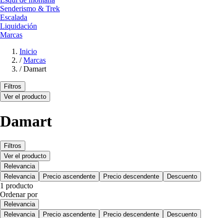
Senderismo & Trek
Escalada
Liquidación
Marcas
Inicio
/
Marcas
/
Damart
Filtros
Ver el producto
Damart
Filtros
Ver el producto
Relevancia
Relevancia
Precio ascendente
Precio descendente
Descuento
1 producto
Ordenar por
Relevancia
Relevancia
Precio ascendente
Precio descendente
Descuento