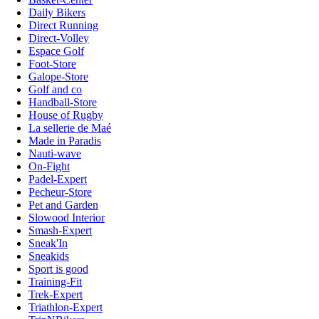
Daily Bikers
Direct Running
Direct-Volley
Espace Golf
Foot-Store
Galope-Store
Golf and co
Handball-Store
House of Rugby
La sellerie de Maé
Made in Paradis
Nauti-wave
On-Fight
Padel-Expert
Pecheur-Store
Pet and Garden
Slowood Interior
Smash-Expert
Sneak'In
Sneakids
Sport is good
Training-Fit
Trek-Expert
Triathlon-Expert