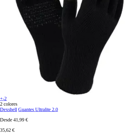
+-2
2 colores
Dexshell
Guantes Ultralite 2.0
Desde
41,99 €
35,62 €