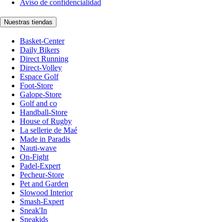
Aviso de confidencialidad
Nuestras tiendas
Basket-Center
Daily Bikers
Direct Running
Direct-Volley
Espace Golf
Foot-Store
Galope-Store
Golf and co
Handball-Store
House of Rugby
La sellerie de Maé
Made in Paradis
Nauti-wave
On-Fight
Padel-Expert
Pecheur-Store
Pet and Garden
Slowood Interior
Smash-Expert
Sneak'In
Sneakids