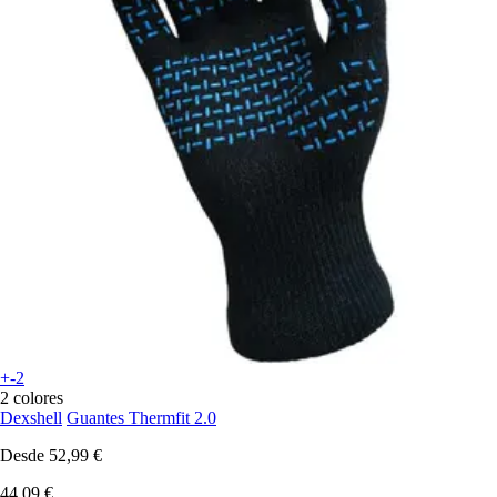
+-2
2 colores
Dexshell
Guantes Thermfit 2.0
Desde
52,99 €
44,09 €