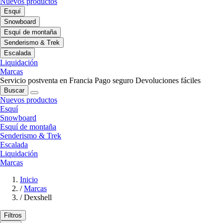
Nuevos productos
Esquí
Snowboard
Esquí de montaña
Senderismo & Trek
Escalada
Liquidación
Marcas
Servicio postventa en Francia
Pago seguro
Devoluciones fáciles
Buscar
Nuevos productos
Esquí
Snowboard
Esquí de montaña
Senderismo & Trek
Escalada
Liquidación
Marcas
Inicio
/
Marcas
/
Dexshell
Filtros