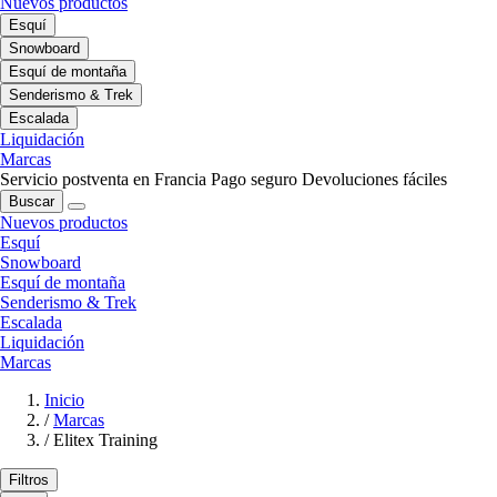
Nuevos productos
Esquí
Snowboard
Esquí de montaña
Senderismo & Trek
Escalada
Liquidación
Marcas
Servicio postventa en Francia
Pago seguro
Devoluciones fáciles
Buscar
Nuevos productos
Esquí
Snowboard
Esquí de montaña
Senderismo & Trek
Escalada
Liquidación
Marcas
Inicio
/
Marcas
/
Elitex Training
Filtros