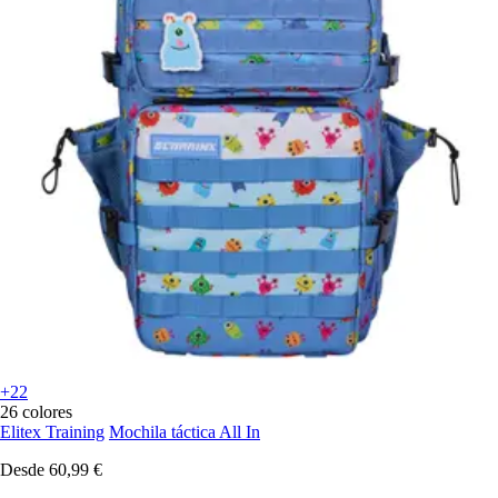
+22
26 colores
Elitex Training
Mochila táctica All In
Desde
60,99 €