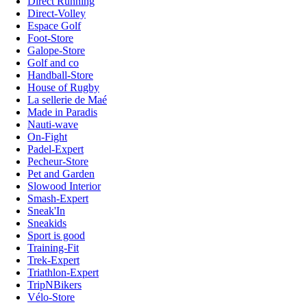
Direct Running
Direct-Volley
Espace Golf
Foot-Store
Galope-Store
Golf and co
Handball-Store
House of Rugby
La sellerie de Maé
Made in Paradis
Nauti-wave
On-Fight
Padel-Expert
Pecheur-Store
Pet and Garden
Slowood Interior
Smash-Expert
Sneak'In
Sneakids
Sport is good
Training-Fit
Trek-Expert
Triathlon-Expert
TripNBikers
Vélo-Store