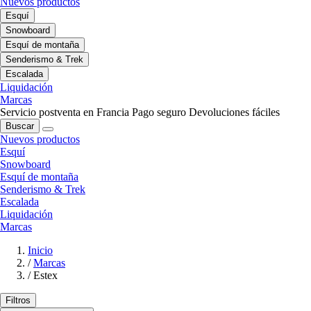
Nuevos productos
Esquí
Snowboard
Esquí de montaña
Senderismo & Trek
Escalada
Liquidación
Marcas
Servicio postventa en Francia
Pago seguro
Devoluciones fáciles
Buscar
Nuevos productos
Esquí
Snowboard
Esquí de montaña
Senderismo & Trek
Escalada
Liquidación
Marcas
Inicio
/
Marcas
/
Estex
Filtros