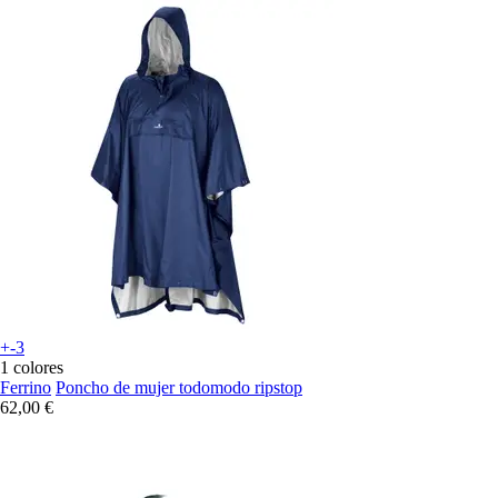
+-3
1 colores
Ferrino
Poncho de mujer todomodo ripstop
62,00 €