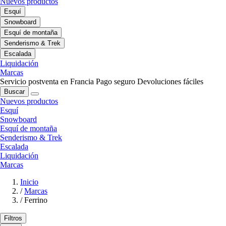
Nuevos productos
Esquí
Snowboard
Esquí de montaña
Senderismo & Trek
Escalada
Liquidación
Marcas
Servicio postventa en Francia
Pago seguro
Devoluciones fáciles
Buscar
Nuevos productos
Esquí
Snowboard
Esquí de montaña
Senderismo & Trek
Escalada
Liquidación
Marcas
Inicio
/
Marcas
/
Ferrino
Filtros