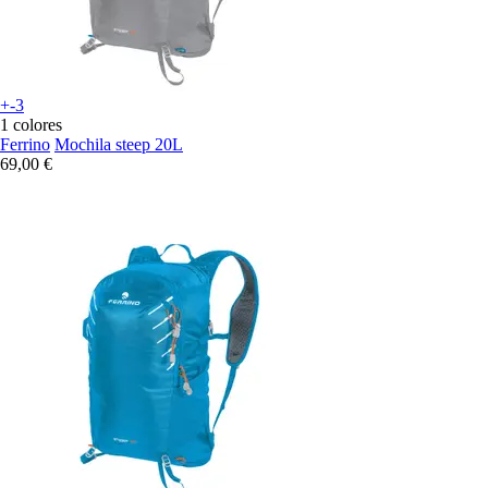
+-3
1 colores
Ferrino
Mochila steep 20L
69,00 €