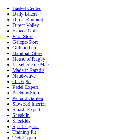
Basket-Center
Daily Bikers
Direct Running
Direct-Volley
Espace Golf
Foot-Store
Galope-Store
Golf and co
Handball-Store
House of Rugby
La sellerie de Maé
Made in Paradis
Nauti-wave
On-Fight
Padel-Expert
Pecheur-Store
Pet and Garden
Slowood Interior
Smash-Expert
Sneak'In
Sneakids
Sport is good
Training-Fit
Trek-Expert