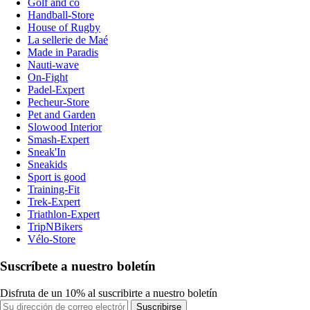
Golf and co
Handball-Store
House of Rugby
La sellerie de Maé
Made in Paradis
Nauti-wave
On-Fight
Padel-Expert
Pecheur-Store
Pet and Garden
Slowood Interior
Smash-Expert
Sneak'In
Sneakids
Sport is good
Training-Fit
Trek-Expert
Triathlon-Expert
TripNBikers
Vélo-Store
Suscríbete a nuestro boletín
Disfruta de un 10% al suscribirte a nuestro boletín
Suscribirse