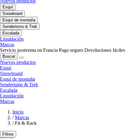
Nuevos productos
Esquí
Snowboard
Esquí de montaña
Senderismo & Trek
Escalada
Liquidación
Marcas
Servicio postventa en Francia
Pago seguro
Devoluciones fáciles
Buscar
Nuevos productos
Esquí
Snowboard
Esquí de montaña
Senderismo & Trek
Escalada
Liquidación
Marcas
Inicio
/
Marcas
/
Fit & Rack
Filtros