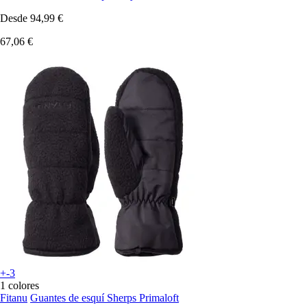
Desde
94,99 €
67,06 €
+-3
1 colores
Fitanu
Guantes de esquí Sherps Primaloft