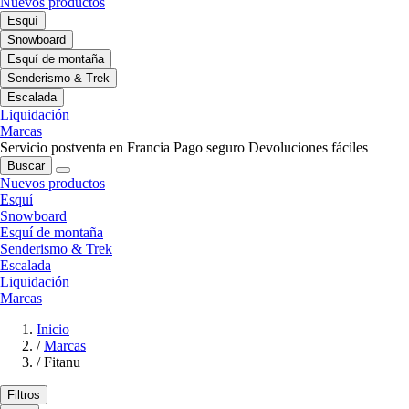
Nuevos productos
Esquí
Snowboard
Esquí de montaña
Senderismo & Trek
Escalada
Liquidación
Marcas
Servicio postventa en Francia
Pago seguro
Devoluciones fáciles
Buscar
Nuevos productos
Esquí
Snowboard
Esquí de montaña
Senderismo & Trek
Escalada
Liquidación
Marcas
Inicio
/
Marcas
/
Fitanu
Filtros