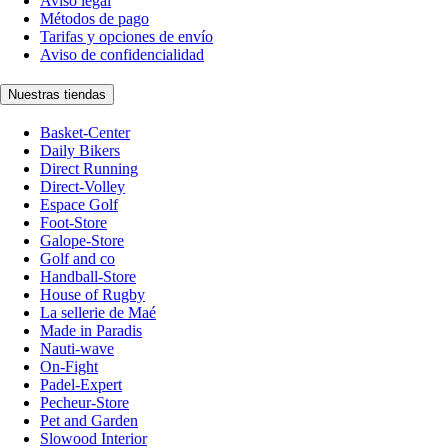
Aviso legal
Métodos de pago
Tarifas y opciones de envío
Aviso de confidencialidad
Nuestras tiendas
Basket-Center
Daily Bikers
Direct Running
Direct-Volley
Espace Golf
Foot-Store
Galope-Store
Golf and co
Handball-Store
House of Rugby
La sellerie de Maé
Made in Paradis
Nauti-wave
On-Fight
Padel-Expert
Pecheur-Store
Pet and Garden
Slowood Interior