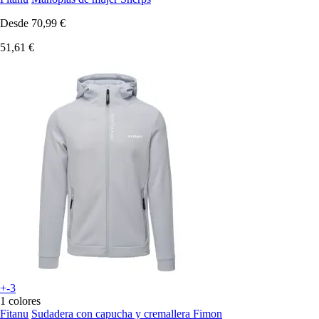
Desde
70,99 €
51,61 €
+-3
1 colores
Fitanu
Sudadera con capucha y cremallera Fimon