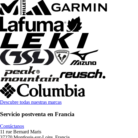
Descubre todas nuestras marcas
Servicio postventa en Francia
Contáctanos
11 rue Bernard Maris
37270 Montlouis-sur-Loire, Francia