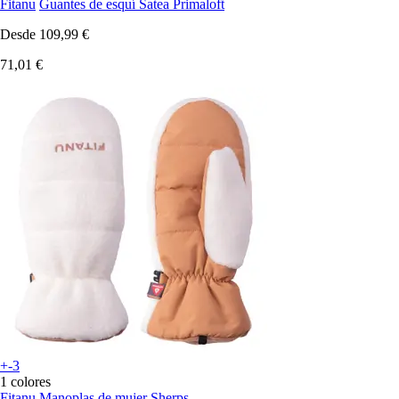
Fitanu
Guantes de esquí Satea Primaloft
Desde
109,99 €
71,01 €
+-3
1 colores
Fitanu
Manoplas de mujer Sherps