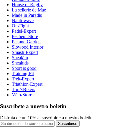
House of Rugby
La sellerie de Maé
Made in Paradis
Nauti-wave
On-Fight
Padel-Expert
Pecheur-Store
Pet and Garden
Slowood Interior
Smash-Expert
Sneak'In
Sneakids
Sport is good
Training-Fit
Trek-Expert
Triathlon-Expert
TripNBikers
Vélo-Store
Suscríbete a nuestro boletín
Disfruta de un 10% al suscribirte a nuestro boletín
Suscribirse