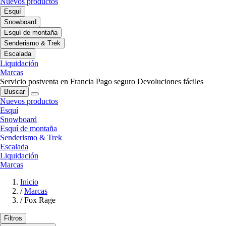
Nuevos productos
Esquí
Snowboard
Esquí de montaña
Senderismo & Trek
Escalada
Liquidación
Marcas
Servicio postventa en Francia
Pago seguro
Devoluciones fáciles
Buscar
Nuevos productos
Esquí
Snowboard
Esquí de montaña
Senderismo & Trek
Escalada
Liquidación
Marcas
Inicio
/
Marcas
/
Fox Rage
Filtros