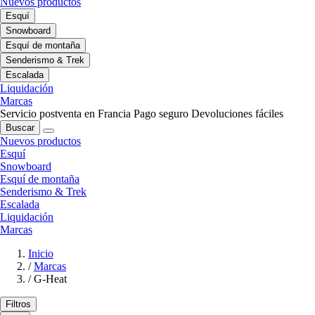
Nuevos productos
Esquí
Snowboard
Esquí de montaña
Senderismo & Trek
Escalada
Liquidación
Marcas
Servicio postventa en Francia
Pago seguro
Devoluciones fáciles
Buscar
Nuevos productos
Esquí
Snowboard
Esquí de montaña
Senderismo & Trek
Escalada
Liquidación
Marcas
Inicio
/
Marcas
/
G-Heat
Filtros