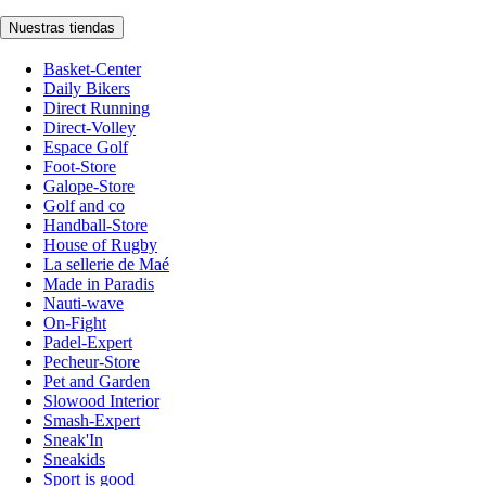
Nuestras tiendas
Basket-Center
Daily Bikers
Direct Running
Direct-Volley
Espace Golf
Foot-Store
Galope-Store
Golf and co
Handball-Store
House of Rugby
La sellerie de Maé
Made in Paradis
Nauti-wave
On-Fight
Padel-Expert
Pecheur-Store
Pet and Garden
Slowood Interior
Smash-Expert
Sneak'In
Sneakids
Sport is good