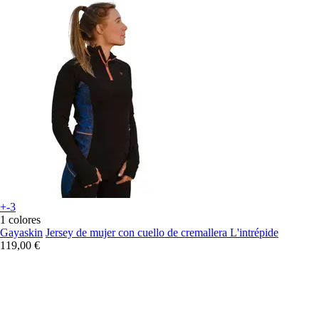
+-3
1 colores
Gayaskin
Jersey de mujer con cuello de cremallera L'intrépide
119,00 €