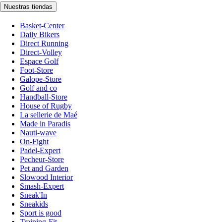
Nuestras tiendas
Basket-Center
Daily Bikers
Direct Running
Direct-Volley
Espace Golf
Foot-Store
Galope-Store
Golf and co
Handball-Store
House of Rugby
La sellerie de Maé
Made in Paradis
Nauti-wave
On-Fight
Padel-Expert
Pecheur-Store
Pet and Garden
Slowood Interior
Smash-Expert
Sneak'In
Sneakids
Sport is good
Training-Fit