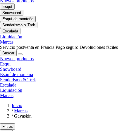
Nuevos productos
Esquí
Snowboard
Esquí de montaña
Senderismo & Trek
Escalada
Liquidación
Marcas
Servicio postventa en Francia
Pago seguro
Devoluciones fáciles
Buscar
Nuevos productos
Esquí
Snowboard
Esquí de montaña
Senderismo & Trek
Escalada
Liquidación
Marcas
Inicio
/
Marcas
/
Gayaskin
Filtros