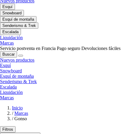
Nuevos productos
Esquí
Snowboard
Esquí de montaña
Senderismo & Trek
Escalada
Liquidación
Marcas
Servicio postventa en Francia
Pago seguro
Devoluciones fáciles
Buscar
Nuevos productos
Esquí
Snowboard
Esquí de montaña
Senderismo & Trek
Escalada
Liquidación
Marcas
Inicio
/
Marcas
/
Gonso
Filtros