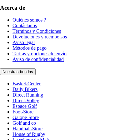
Acerca de
Quiénes somos ?
Contáctanos
Términos y Condiciones
Devoluciones y reembolsos
Aviso legal
Métodos de pago
Tarifas y opciones de envío
Aviso de confidencialidad
Nuestras tiendas
Basket-Center
Daily Bikers
Direct Running
Direct-Volley
Espace Golf
Foot-Store
Galope-Store
Golf and co
Handball-Store
House of Rugby
La sellerie de Maé