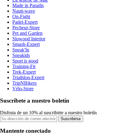
Made in Paradis
Nauti-wave
On-Fight
Padel-Expert
Pecheur-Store
Pet and Garden
Slowood Interior
Smash-Expert
Sneak'In
Sneakids
Sport is good
Training-Fit
Trek-Expert
Triathlon-Expert
TripNBikers
Vélo-Store
Suscríbete a nuestro boletín
Disfruta de un 10% al suscribirte a nuestro boletín
Suscribirse
Mantente conectado