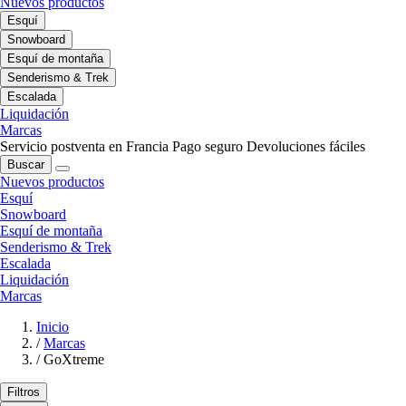
Nuevos productos
Esquí
Snowboard
Esquí de montaña
Senderismo & Trek
Escalada
Liquidación
Marcas
Servicio postventa en Francia
Pago seguro
Devoluciones fáciles
Buscar
Nuevos productos
Esquí
Snowboard
Esquí de montaña
Senderismo & Trek
Escalada
Liquidación
Marcas
Inicio
/
Marcas
/
GoXtreme
Filtros