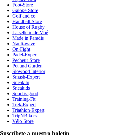
Foot-Store
Galope-Store
Golf and co
Handball-Store
House of Rugby
La sellerie de Maé
Made in Paradis
Nauti-wave
On-Fight
Padel-Expert
Pecheur-Store
Pet and Garden
Slowood Interior
Smash-Expert
Sneak'In
Sneakids
Sport is good
Training-Fit
Trek-Expert
Triathlon-Expert
TripNBikers
Vélo-Store
Suscríbete a nuestro boletín