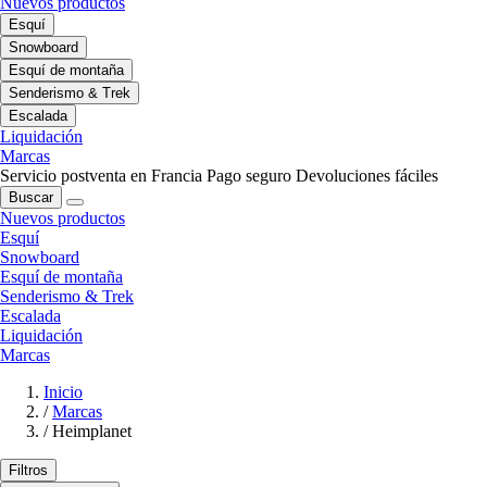
Nuevos productos
Esquí
Snowboard
Esquí de montaña
Senderismo & Trek
Escalada
Liquidación
Marcas
Servicio postventa en Francia
Pago seguro
Devoluciones fáciles
Buscar
Nuevos productos
Esquí
Snowboard
Esquí de montaña
Senderismo & Trek
Escalada
Liquidación
Marcas
Inicio
/
Marcas
/
Heimplanet
Filtros