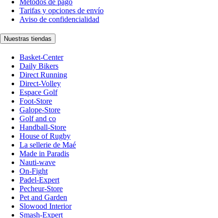
Métodos de pago
Tarifas y opciones de envío
Aviso de confidencialidad
Nuestras tiendas
Basket-Center
Daily Bikers
Direct Running
Direct-Volley
Espace Golf
Foot-Store
Galope-Store
Golf and co
Handball-Store
House of Rugby
La sellerie de Maé
Made in Paradis
Nauti-wave
On-Fight
Padel-Expert
Pecheur-Store
Pet and Garden
Slowood Interior
Smash-Expert