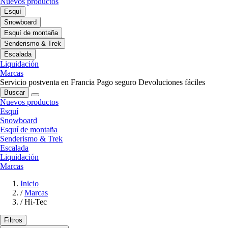
Nuevos productos
Esquí
Snowboard
Esquí de montaña
Senderismo & Trek
Escalada
Liquidación
Marcas
Servicio postventa en Francia
Pago seguro
Devoluciones fáciles
Buscar
Nuevos productos
Esquí
Snowboard
Esquí de montaña
Senderismo & Trek
Escalada
Liquidación
Marcas
Inicio
/
Marcas
/
Hi-Tec
Filtros