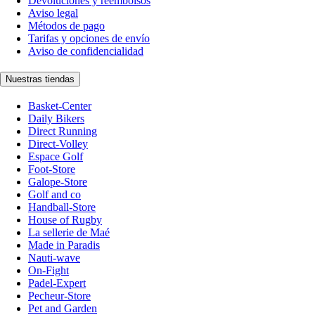
Devoluciones y reembolsos
Aviso legal
Métodos de pago
Tarifas y opciones de envío
Aviso de confidencialidad
Nuestras tiendas
Basket-Center
Daily Bikers
Direct Running
Direct-Volley
Espace Golf
Foot-Store
Galope-Store
Golf and co
Handball-Store
House of Rugby
La sellerie de Maé
Made in Paradis
Nauti-wave
On-Fight
Padel-Expert
Pecheur-Store
Pet and Garden