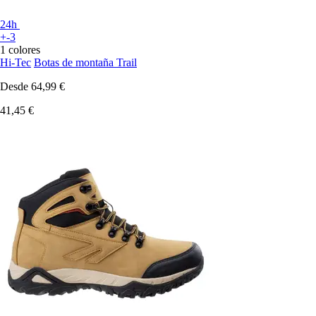
24h
+-3
1 colores
Hi-Tec
Botas de montaña Trail
Desde
64,99 €
41,45 €