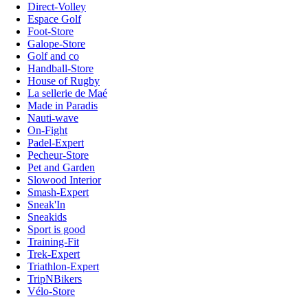
Direct-Volley
Espace Golf
Foot-Store
Galope-Store
Golf and co
Handball-Store
House of Rugby
La sellerie de Maé
Made in Paradis
Nauti-wave
On-Fight
Padel-Expert
Pecheur-Store
Pet and Garden
Slowood Interior
Smash-Expert
Sneak'In
Sneakids
Sport is good
Training-Fit
Trek-Expert
Triathlon-Expert
TripNBikers
Vélo-Store