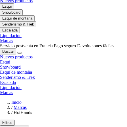
Nuevos productos
Esquí
Snowboard
Esquí de montaña
Senderismo & Trek
Escalada
Liquidación
Marcas
Servicio postventa en Francia
Pago seguro
Devoluciones fáciles
Buscar
Nuevos productos
Esquí
Snowboard
Esquí de montaña
Senderismo & Trek
Escalada
Liquidación
Marcas
Inicio
/
Marcas
/
HotHands
Filtros