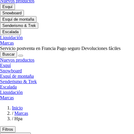
Nuevos productos
Esquí
Snowboard
Esquí de montaña
Senderismo & Trek
Escalada
Liquidación
Marcas
Servicio postventa en Francia
Pago seguro
Devoluciones fáciles
Buscar
Nuevos productos
Esquí
Snowboard
Esquí de montaña
Senderismo & Trek
Escalada
Liquidación
Marcas
Inicio
/
Marcas
/
Hpa
Filtros