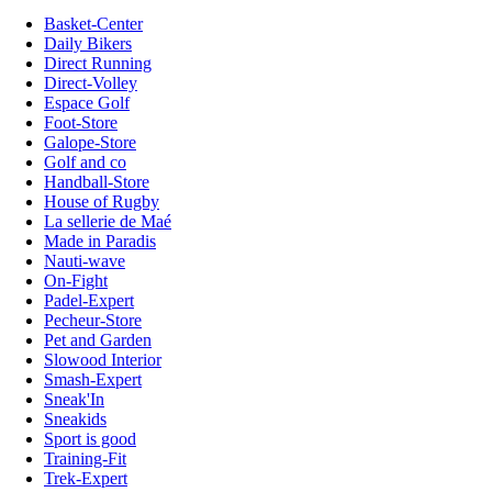
Basket-Center
Daily Bikers
Direct Running
Direct-Volley
Espace Golf
Foot-Store
Galope-Store
Golf and co
Handball-Store
House of Rugby
La sellerie de Maé
Made in Paradis
Nauti-wave
On-Fight
Padel-Expert
Pecheur-Store
Pet and Garden
Slowood Interior
Smash-Expert
Sneak'In
Sneakids
Sport is good
Training-Fit
Trek-Expert