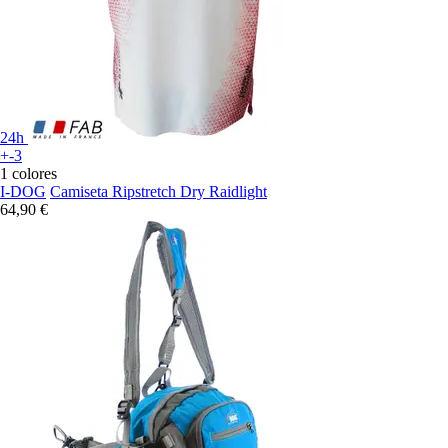
24h
+-3
1 colores
I-DOG
Camiseta Ripstretch Dry Raidlight
64,90 €