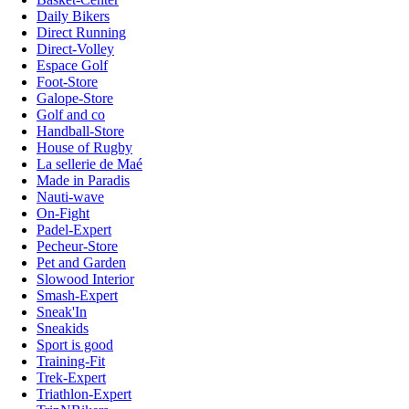
Daily Bikers
Direct Running
Direct-Volley
Espace Golf
Foot-Store
Galope-Store
Golf and co
Handball-Store
House of Rugby
La sellerie de Maé
Made in Paradis
Nauti-wave
On-Fight
Padel-Expert
Pecheur-Store
Pet and Garden
Slowood Interior
Smash-Expert
Sneak'In
Sneakids
Sport is good
Training-Fit
Trek-Expert
Triathlon-Expert