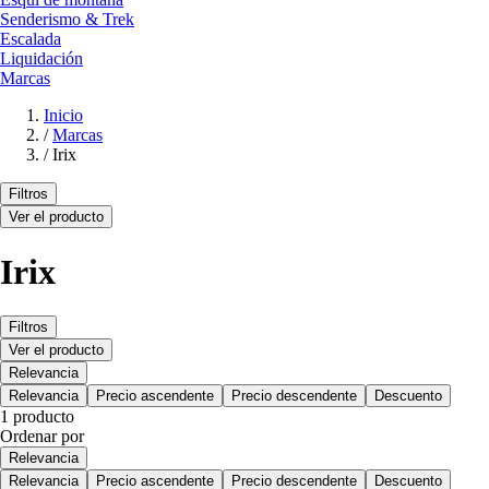
Senderismo & Trek
Escalada
Liquidación
Marcas
Inicio
/
Marcas
/
Irix
Filtros
Ver el producto
Irix
Filtros
Ver el producto
Relevancia
Relevancia
Precio ascendente
Precio descendente
Descuento
1 producto
Ordenar por
Relevancia
Relevancia
Precio ascendente
Precio descendente
Descuento