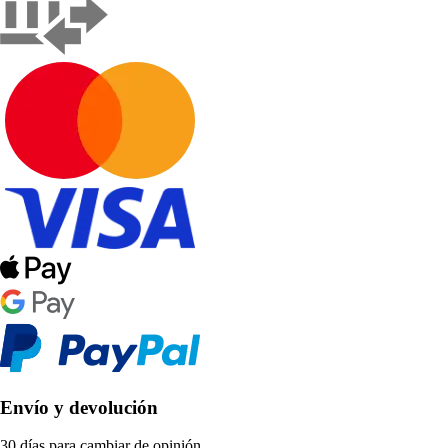
Envío y devolución
30 días para cambiar de opinión