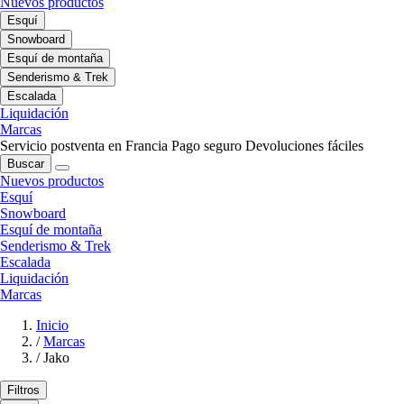
Nuevos productos
Esquí
Snowboard
Esquí de montaña
Senderismo & Trek
Escalada
Liquidación
Marcas
Servicio postventa en Francia
Pago seguro
Devoluciones fáciles
Buscar
Nuevos productos
Esquí
Snowboard
Esquí de montaña
Senderismo & Trek
Escalada
Liquidación
Marcas
Inicio
/
Marcas
/
Jako
Filtros