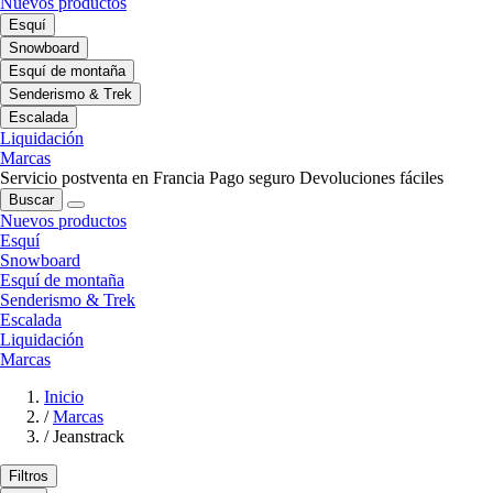
Nuevos productos
Esquí
Snowboard
Esquí de montaña
Senderismo & Trek
Escalada
Liquidación
Marcas
Servicio postventa en Francia
Pago seguro
Devoluciones fáciles
Buscar
Nuevos productos
Esquí
Snowboard
Esquí de montaña
Senderismo & Trek
Escalada
Liquidación
Marcas
Inicio
/
Marcas
/
Jeanstrack
Filtros