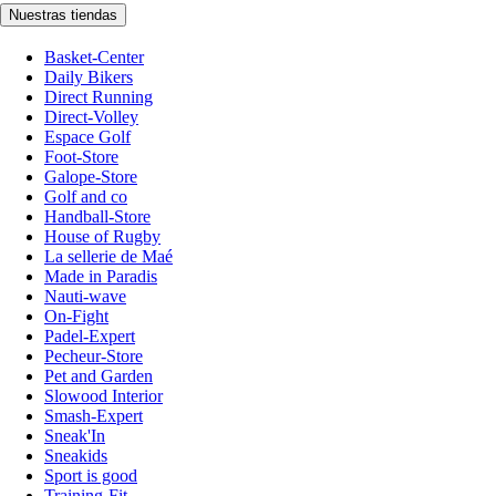
Nuestras tiendas
Basket-Center
Daily Bikers
Direct Running
Direct-Volley
Espace Golf
Foot-Store
Galope-Store
Golf and co
Handball-Store
House of Rugby
La sellerie de Maé
Made in Paradis
Nauti-wave
On-Fight
Padel-Expert
Pecheur-Store
Pet and Garden
Slowood Interior
Smash-Expert
Sneak'In
Sneakids
Sport is good
Training-Fit