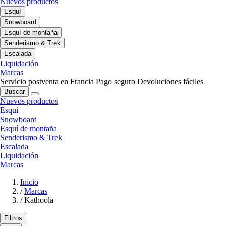
Nuevos productos
Esquí
Snowboard
Esquí de montaña
Senderismo & Trek
Escalada
Liquidación
Marcas
Servicio postventa en Francia
Pago seguro
Devoluciones fáciles
Buscar
Nuevos productos
Esquí
Snowboard
Esquí de montaña
Senderismo & Trek
Escalada
Liquidación
Marcas
Inicio
/
Marcas
/
Kathoola
Filtros