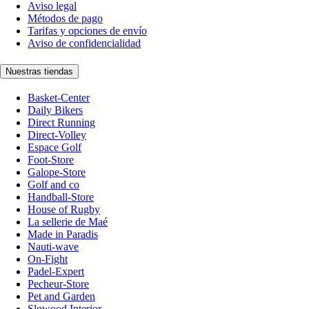
Aviso legal
Métodos de pago
Tarifas y opciones de envío
Aviso de confidencialidad
Nuestras tiendas
Basket-Center
Daily Bikers
Direct Running
Direct-Volley
Espace Golf
Foot-Store
Galope-Store
Golf and co
Handball-Store
House of Rugby
La sellerie de Maé
Made in Paradis
Nauti-wave
On-Fight
Padel-Expert
Pecheur-Store
Pet and Garden
Slowood Interior