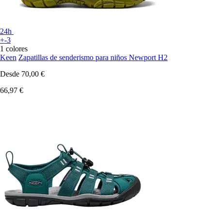
24h
+-3
1 colores
Keen
Zapatillas de senderismo para niños Newport H2
Desde
70,00 €
66,97 €