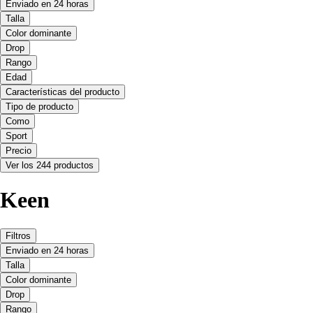
Enviado en 24 horas
Talla
Color dominante
Drop
Rango
Edad
Características del producto
Tipo de producto
Como
Sport
Precio
Ver los 244 productos
Keen
Filtros
Enviado en 24 horas
Talla
Color dominante
Drop
Rango