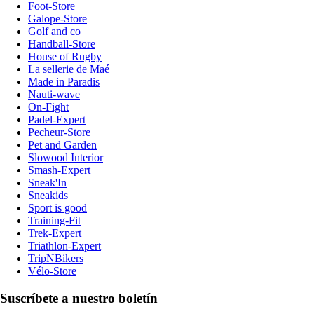
Foot-Store
Galope-Store
Golf and co
Handball-Store
House of Rugby
La sellerie de Maé
Made in Paradis
Nauti-wave
On-Fight
Padel-Expert
Pecheur-Store
Pet and Garden
Slowood Interior
Smash-Expert
Sneak'In
Sneakids
Sport is good
Training-Fit
Trek-Expert
Triathlon-Expert
TripNBikers
Vélo-Store
Suscríbete a nuestro boletín