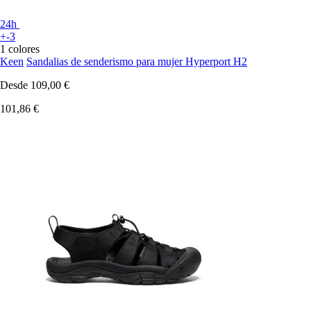
24h
+-3
1 colores
Keen
Sandalias de senderismo para mujer Hyperport H2
Desde
109,00 €
101,86 €