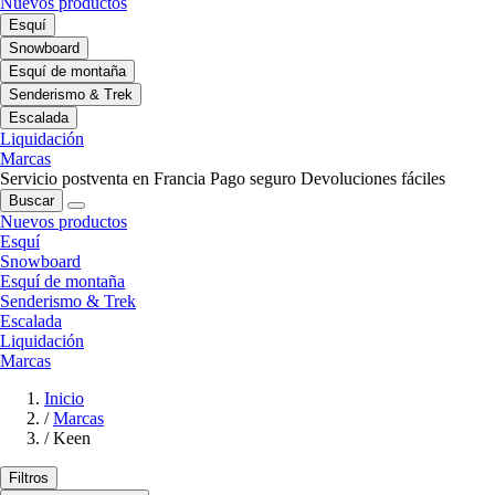
Nuevos productos
Esquí
Snowboard
Esquí de montaña
Senderismo & Trek
Escalada
Liquidación
Marcas
Servicio postventa en Francia
Pago seguro
Devoluciones fáciles
Buscar
Nuevos productos
Esquí
Snowboard
Esquí de montaña
Senderismo & Trek
Escalada
Liquidación
Marcas
Inicio
/
Marcas
/
Keen
Filtros