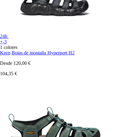
24h
+-3
1 colores
Keen
Botas de montaña Hyperport H2
Desde
120,00 €
104,35 €