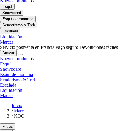
Nuevos productos
Esquí
Snowboard
Esquí de montaña
Senderismo & Trek
Escalada
Liquidación
Marcas
Servicio postventa en Francia
Pago seguro
Devoluciones fáciles
Buscar
Nuevos productos
Esquí
Snowboard
Esquí de montaña
Senderismo & Trek
Escalada
Liquidación
Marcas
Inicio
/
Marcas
/
KOO
Filtros