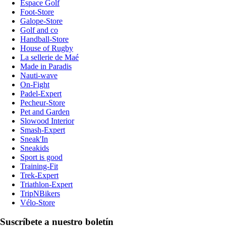
Espace Golf
Foot-Store
Galope-Store
Golf and co
Handball-Store
House of Rugby
La sellerie de Maé
Made in Paradis
Nauti-wave
On-Fight
Padel-Expert
Pecheur-Store
Pet and Garden
Slowood Interior
Smash-Expert
Sneak'In
Sneakids
Sport is good
Training-Fit
Trek-Expert
Triathlon-Expert
TripNBikers
Vélo-Store
Suscríbete a nuestro boletín