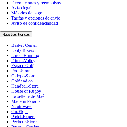
Devoluciones y reembolsos
Aviso legal
Métodos de pago
Tarifas y opciones de envío
Aviso de confidencialidad
Nuestras tiendas
Basket-Center
Daily Bikers
Direct Running
Direct-Volley
Espace Golf
Foot-Store
Galope-Store
Golf and co
Handball-Store
House of Rugby
La sellerie de Maé
Made in Paradis
Nauti-wave
On-Fight
Padel-Expert
Pecheur-Store
Pet and Garden