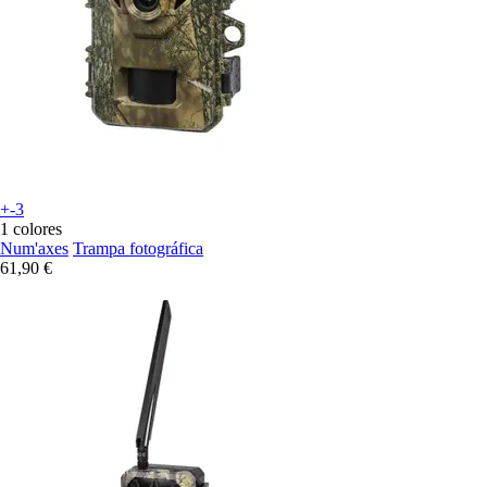
+-3
1 colores
Num'axes
Trampa fotográfica
61,90 €