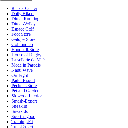
Basket-Center
Daily Bikers
Direct Running
Direct-Volley
Espace Golf
Foot-Store
Galope-Store
Golf and co
Handball-Store
House of Rugby
La sellerie de Maé
Made in Paradis
Nauti-wave
On-Fight
Padel-Expert
Pecheur-Store
Pet and Garden
Slowood Interior
Smash-Expert
Sneak'In
Sneakids
Sport is good
Training-Fit
Trek-Expert