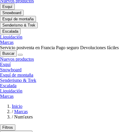
Nuevos productos
Esquí
Snowboard
Esquí de montaña
Senderismo & Trek
Escalada
Liquidación
Marcas
Servicio postventa en Francia
Pago seguro
Devoluciones fáciles
Buscar
Nuevos productos
Esquí
Snowboard
Esquí de montaña
Senderismo & Trek
Escalada
Liquidación
Marcas
Inicio
/
Marcas
/
Num'axes
Filtros