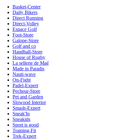
Basket-Center
Daily Bikers
Direct Running
Direct-Volley
Espace Golf
Foot-Store
Galope-Store
Golf and co
Handball-Store
House of Rugby
La sellerie de Maé
Made in Paradis
Nauti-wave
On-Fight
Padel-Expert
Pecheur-Store
Pet and Garden
Slowood Interior
Smash-Expert
Sneak'In
Sneakids
Sport is good
Training-Fit
Trek-Expert