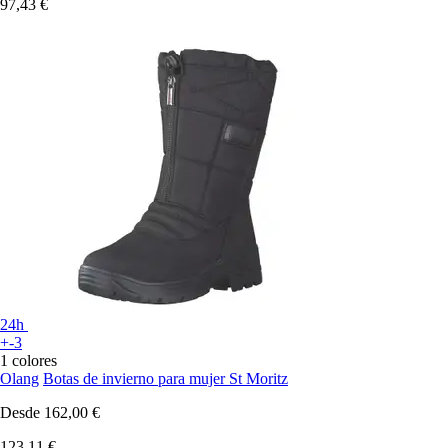
97,43 €
24h
+-3
1 colores
Olang
Botas de invierno para mujer St Moritz
Desde
162,00 €
123,11 €