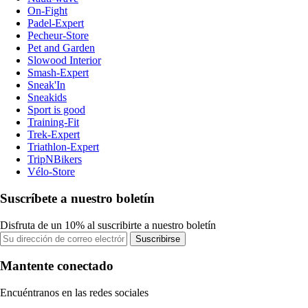
On-Fight
Padel-Expert
Pecheur-Store
Pet and Garden
Slowood Interior
Smash-Expert
Sneak'In
Sneakids
Sport is good
Training-Fit
Trek-Expert
Triathlon-Expert
TripNBikers
Vélo-Store
Suscríbete a nuestro boletín
Disfruta de un 10% al suscribirte a nuestro boletín
Suscribirse
Mantente conectado
Encuéntranos en las redes sociales