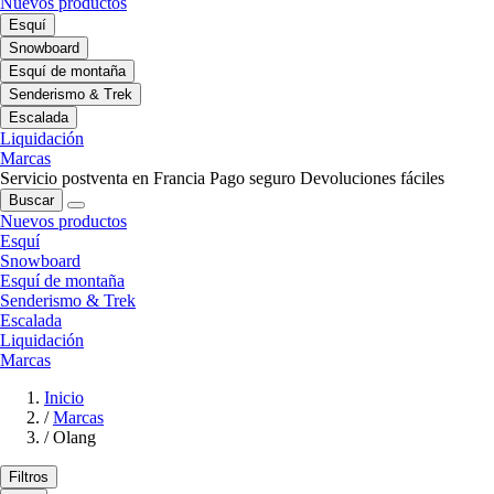
Nuevos productos
Esquí
Snowboard
Esquí de montaña
Senderismo & Trek
Escalada
Liquidación
Marcas
Servicio postventa en Francia
Pago seguro
Devoluciones fáciles
Buscar
Nuevos productos
Esquí
Snowboard
Esquí de montaña
Senderismo & Trek
Escalada
Liquidación
Marcas
Inicio
/
Marcas
/
Olang
Filtros