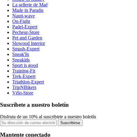
La sellerie de Maé
Made in Paradis
Nauti-wave
On-Fight
Padel-Expert
Pecheur-Store
Pet and Garden
Slowood Interior
Smash-Expert
Sneak'In
Sneakids
Sport is good
Training-Fit
Trek-Expert
Triathlon-Expert
TripNBikers
Vélo-Store
Suscríbete a nuestro boletín
Disfruta de un 10% al suscribirte a nuestro boletín
Suscribirse
Mantente conectado