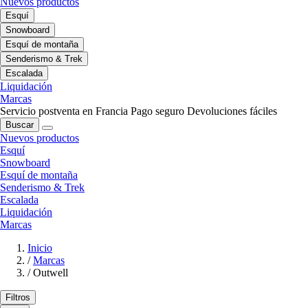
Nuevos productos
Esquí
Snowboard
Esquí de montaña
Senderismo & Trek
Escalada
Liquidación
Marcas
Servicio postventa en Francia
Pago seguro
Devoluciones fáciles
Buscar
Nuevos productos
Esquí
Snowboard
Esquí de montaña
Senderismo & Trek
Escalada
Liquidación
Marcas
Inicio
/
Marcas
/
Outwell
Filtros