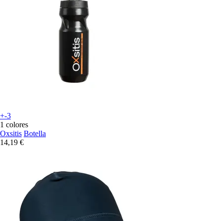
+-3
1 colores
Oxsitis
Botella
14,19 €