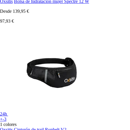
Oxsitis
Bolsa de hidratación mujer Spectre 12 W
Desde
139,95 €
97,93 €
24h
+-3
1 colores
Oxsitis
Cinturón de trail Runbelt V2