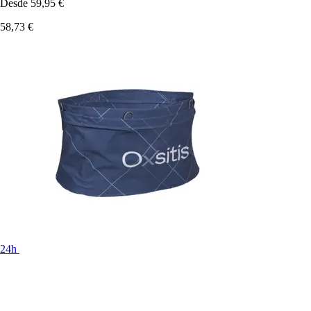
Desde
59,95 €
58,73 €
24h