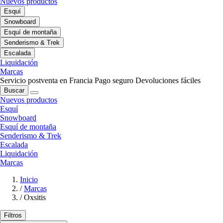
Nuevos productos
Esquí
Snowboard
Esquí de montaña
Senderismo & Trek
Escalada
Liquidación
Marcas
Servicio postventa en Francia
Pago seguro
Devoluciones fáciles
Buscar
Nuevos productos
Esquí
Snowboard
Esquí de montaña
Senderismo & Trek
Escalada
Liquidación
Marcas
Inicio
/
Marcas
/
Oxsitis
Filtros