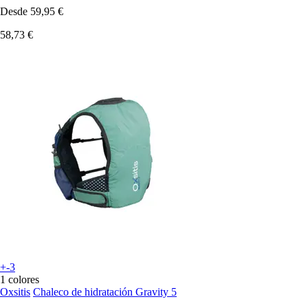
Desde
59,95 €
58,73 €
+-3
1 colores
Oxsitis
Chaleco de hidratación Gravity 5