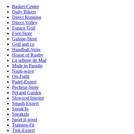
Basket-Center
Daily Bikers
Direct Running
Direct-Volley
Espace Golf
Foot-Store
Galope-Store
Golf and co
Handball-Store
House of Rugby
La sellerie de Maé
Made in Paradis
Nauti-wave
On-Fight
Padel-Expert
Pecheur-Store
Pet and Garden
Slowood Interior
Smash-Expert
Sneak'In
Sneakids
Sport is good
Training-Fit
Trek-Expert