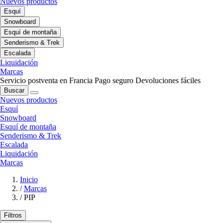
Nuevos productos
Esquí
Snowboard
Esquí de montaña
Senderismo & Trek
Escalada
Liquidación
Marcas
Servicio postventa en Francia
Pago seguro
Devoluciones fáciles
Buscar
Nuevos productos
Esquí
Snowboard
Esquí de montaña
Senderismo & Trek
Escalada
Liquidación
Marcas
Inicio
/
Marcas
/
PIP
Filtros