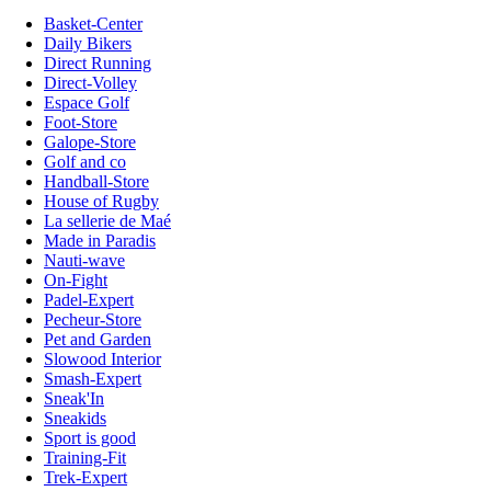
Basket-Center
Daily Bikers
Direct Running
Direct-Volley
Espace Golf
Foot-Store
Galope-Store
Golf and co
Handball-Store
House of Rugby
La sellerie de Maé
Made in Paradis
Nauti-wave
On-Fight
Padel-Expert
Pecheur-Store
Pet and Garden
Slowood Interior
Smash-Expert
Sneak'In
Sneakids
Sport is good
Training-Fit
Trek-Expert