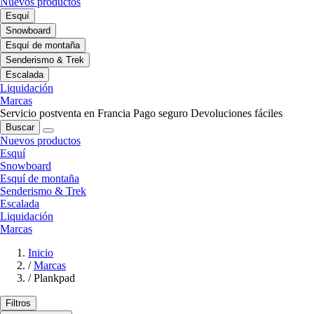
Nuevos productos
Esquí
Snowboard
Esquí de montaña
Senderismo & Trek
Escalada
Liquidación
Marcas
Servicio postventa en Francia
Pago seguro
Devoluciones fáciles
Buscar
Nuevos productos
Esquí
Snowboard
Esquí de montaña
Senderismo & Trek
Escalada
Liquidación
Marcas
Inicio
/
Marcas
/
Plankpad
Filtros