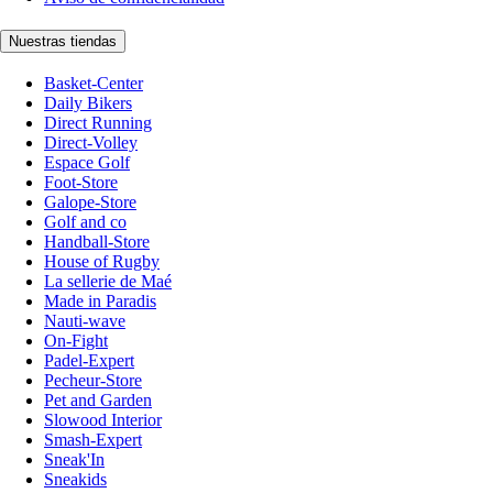
Nuestras tiendas
Basket-Center
Daily Bikers
Direct Running
Direct-Volley
Espace Golf
Foot-Store
Galope-Store
Golf and co
Handball-Store
House of Rugby
La sellerie de Maé
Made in Paradis
Nauti-wave
On-Fight
Padel-Expert
Pecheur-Store
Pet and Garden
Slowood Interior
Smash-Expert
Sneak'In
Sneakids