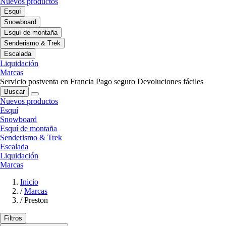
Nuevos productos
Esquí
Snowboard
Esquí de montaña
Senderismo & Trek
Escalada
Liquidación
Marcas
Servicio postventa en Francia
Pago seguro
Devoluciones fáciles
Buscar
Nuevos productos
Esquí
Snowboard
Esquí de montaña
Senderismo & Trek
Escalada
Liquidación
Marcas
Inicio
/
Marcas
/
Preston
Filtros