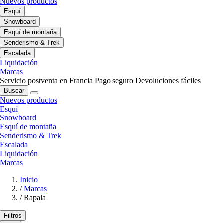
Nuevos productos
Esquí
Snowboard
Esquí de montaña
Senderismo & Trek
Escalada
Liquidación
Marcas
Servicio postventa en Francia
Pago seguro
Devoluciones fáciles
Buscar
Nuevos productos
Esquí
Snowboard
Esquí de montaña
Senderismo & Trek
Escalada
Liquidación
Marcas
Inicio
/
Marcas
/
Rapala
Filtros