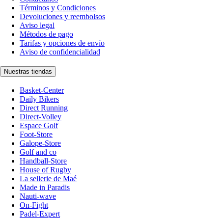
Términos y Condiciones
Devoluciones y reembolsos
Aviso legal
Métodos de pago
Tarifas y opciones de envío
Aviso de confidencialidad
Nuestras tiendas
Basket-Center
Daily Bikers
Direct Running
Direct-Volley
Espace Golf
Foot-Store
Galope-Store
Golf and co
Handball-Store
House of Rugby
La sellerie de Maé
Made in Paradis
Nauti-wave
On-Fight
Padel-Expert