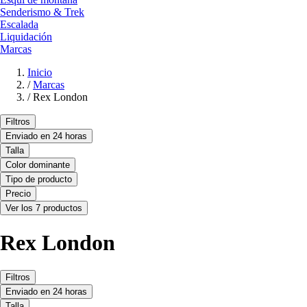
Senderismo & Trek
Escalada
Liquidación
Marcas
Inicio
/
Marcas
/
Rex London
Filtros
Enviado en 24 horas
Talla
Color dominante
Tipo de producto
Precio
Ver los 7 productos
Rex London
Filtros
Enviado en 24 horas
Talla