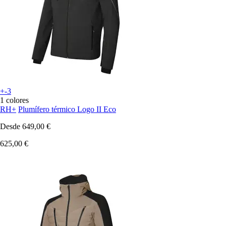
+-3
1 colores
RH+
Plumífero térmico Logo II Eco
Desde
649,00 €
625,00 €