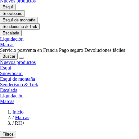
Nuevos productos
Esquí
Snowboard
Esquí de montaña
Senderismo & Trek
Escalada
Liquidación
Marcas
Servicio postventa en Francia
Pago seguro
Devoluciones fáciles
Buscar
Nuevos productos
Esquí
Snowboard
Esquí de montaña
Senderismo & Trek
Escalada
Liquidación
Marcas
Inicio
/
Marcas
/
RH+
Filtros